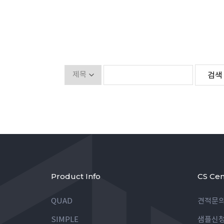
Product Info
CS Cen
QUAD
견적문
SIMPLE
샘플신