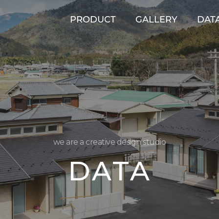
PRODUCT
GALLERY
DAT
we are a creative design studio
DATA